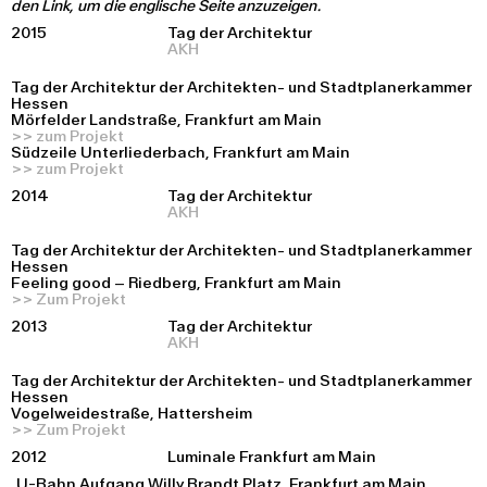
den Link, um die englische Seite anzuzeigen.
2015
Tag der Architektur
AKH
Tag der Architektur der Architekten- und Stadtplanerkammer
Hessen
Mörfelder Landstraße, Frankfurt am Main
>> zum Projekt
Südzeile Unterliederbach, Frankfurt am Main
>> zum Projekt
2014
Tag der Architektur
AKH
Tag der Architektur der Architekten- und Stadtplanerkammer
Hessen
Feeling good
–
Riedberg, Frankfurt am Main
>> Zum Projekt
2013
Tag der Architektur
AKH
Tag der Architektur der Architekten- und Stadtplanerkammer
Hessen
Vogelweidestraße, Hattersheim
>> Zum Projekt
2012
Luminale Frankfurt am Main
U-Bahn Aufgang Willy Brandt Platz, Frankfurt am Main