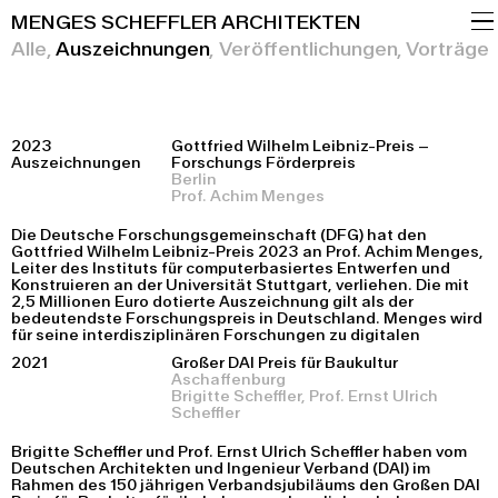
MENGES SCHEFFLER ARCHITEKTEN
PROJEKTE
DE
EN
Alle
Auszeichnungen
Veröffentlichungen
Vorträge
BÜRO
KONTAKT
2023
Gottfried Wilhelm Leibniz-Preis
–
Auszeichnungen
Forschungs Förderpreis
Berlin
Prof. Achim Menges
Die Deutsche Forschungsgemeinschaft (DFG) hat den
Gottfried Wilhelm Leibniz-Preis 2023 an Prof. Achim Menges,
Leiter des Instituts für computerbasiertes Entwerfen und
Konstruieren an der Universität Stuttgart, verliehen. Die mit
2,5 Millionen Euro dotierte Auszeichnung gilt als der
bedeutendste Forschungspreis in Deutschland. Menges wird
für seine interdisziplinären Forschungen zu digitalen
2021
Großer DAI Preis für Baukultur
Aschaffenburg
Brigitte Scheffler, Prof. Ernst Ulrich
Scheffler
Brigitte Scheffler und Prof. Ernst Ulrich Scheffler haben vom
Deutschen Architekten und Ingenieur Verband (DAI) im
Rahmen des 150 jährigen Verbandsjubiläums den Großen DAI