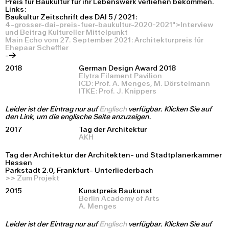
Preis für Baukultur für ihr Lebenswerk verliehen bekommen.
Links:
Baukultur Zeitschrift des DAI 5
/
2021:
4-grosser-dai-preis-fuer-baukultur-2020-2021">Interview
und Beitrag Kultureller Mittelpunkt
Main Echo vom 27. September 2021:
Architekturpreis für
Ehepaar Scheffler
-->
2018
German Design Award 2018
Elytra Filament Pavilion
ICD: Prof. A. Menges, M. Dörstelmann
ITKE: Prof. J. Knippers
Leider ist der Eintrag nur auf
Englisch
verfügbar. Klicken Sie auf
den Link, um die englische Seite anzuzeigen.
2017
Tag der Architektur
AKH
Tag der Architektur der Architekten- und Stadtplanerkammer
Hessen
Parkstadt 2.0, Frankfurt- Unterliederbach
>> Zum Projekt
2015
Kunstpreis Baukunst
Berlin Academy of Arts
A. Menges
Leider ist der Eintrag nur auf
Englisch
verfügbar. Klicken Sie auf