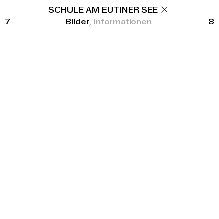
BÜRO
SCHULE AM EUTINER SEE
KONTAKT
7
Bilder
Informationen
8
FAZ FRANKENALLEE
Neubau von zwei Mehrfamilienhäusern
Standort
Frankfurt am Main
Bauherr
Frankfurter Allgemeine Zeitung GmbH
BGF
4.545m²
Wohneinheiten
43
Fertigstellung
2024
Vergabeform
Wettbewerb, 1. Preis